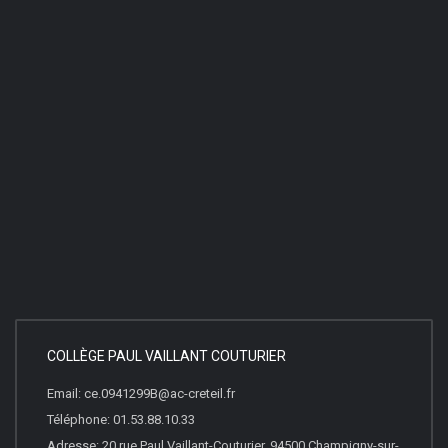
COLLÈGE PAUL VAILLANT COUTURIER
Email: ce.0941299B@ac-creteil.fr
Téléphone: 01.53.88.10.33
Adresse: 20 rue Paul Vaillant-Couturier, 94500 Champigny-sur-